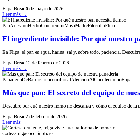
Flipa Bread
6 de mayo de 2026
Leer más →
PanArtesano
HechoConTiempo
MasaMadre
FilosofiaFlipa
El ingrediente invisible: Por qué nuestro 
En Flipa, el pan es agua, harina, sal y, sobre todo, paciencia. Descub
Flipa Bread
12 de febrero de 2026
Leer más →
PanaderiaDeBarrio
ComercioLocal
AtencionAlCliente
equipoFlipa
Más que pan: El secreto del equipo de nue
Descubre por qué nuestro horno no descansa y cómo el equipo de la pan
Flipa Bread
2 de febrero de 2026
Leer más →
corteza
miga
cocción
oficio